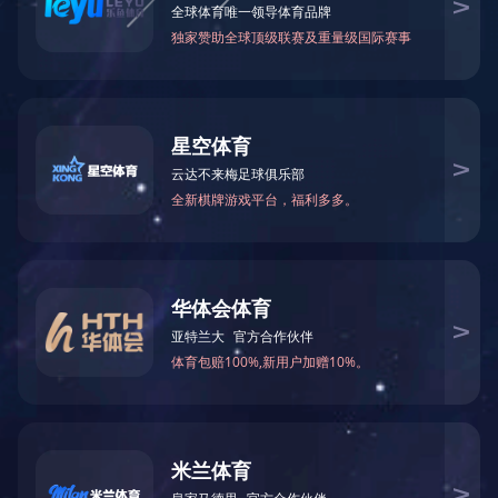
公司简介
组织机构
成长历程
地 址：无锡新区鸿山街道鸿达路112
号
中国水污染防治装备专业
邮 编：214115
销售部电话：0510-88588668
0510-88588556
服务部电话：0510-88588616
18951507227
备品备件： 18961785002
办 公 室： 0510-88588608
邮 箱：
wxgmw@189.cn