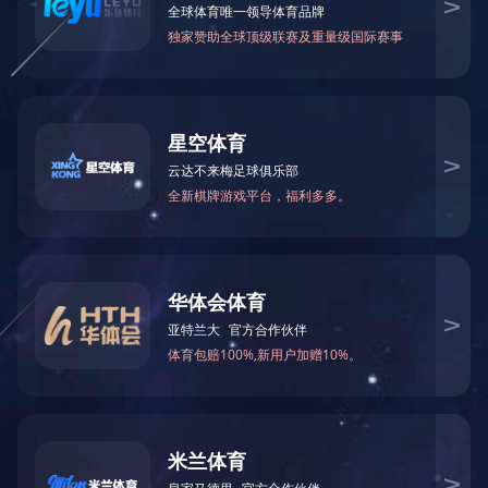
公司简介
组织机构
成长历程
地 址：无锡新区鸿山街道鸿达路112
号
中国水污染防治装备专业
邮 编：214115
销售部电话：0510-88588668
0510-88588556
服务部电话：0510-88588616
18951507227
备品备件： 18961785002
办 公 室： 0510-88588608
邮 箱：
wxgmw@189.cn