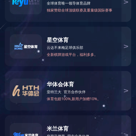
除砂设备
刮吸泥机
高效沉淀池系统
滤布滤池系统
脱水设备
气浮设备
药剂投加系统
输送设备
闸门系列
其他设备
地 址：无锡新区鸿山街道鸿达路112
号