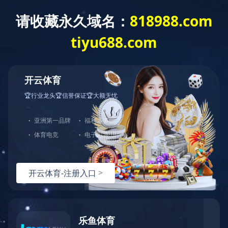
关于我们
新
- 栏目导航 -
拦污设备
拦污设备